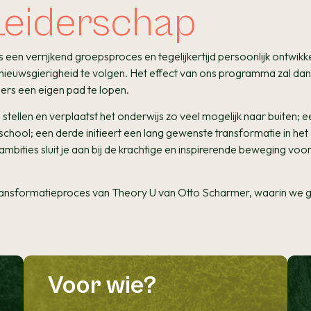
Leiderschap
en verrijkend groepsproces en tegelijkertijd persoonlijk ontwikke
n nieuwsgierigheid te volgen. Het effect van ons programma zal dan
mers een eigen pad te lopen.
 stellen en verplaatst het onderwijs zo veel mogelijk naar buiten; 
school; een derde initieert een lang gewenste transformatie in he
bities sluit je aan bij de krachtige en inspirerende beweging voo
transformatieproces van Theory U van Otto Scharmer, waarin we g
Voor wie?