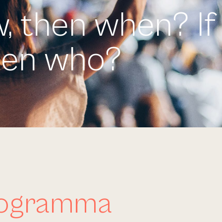
w, then when? If
then who?
rogramma