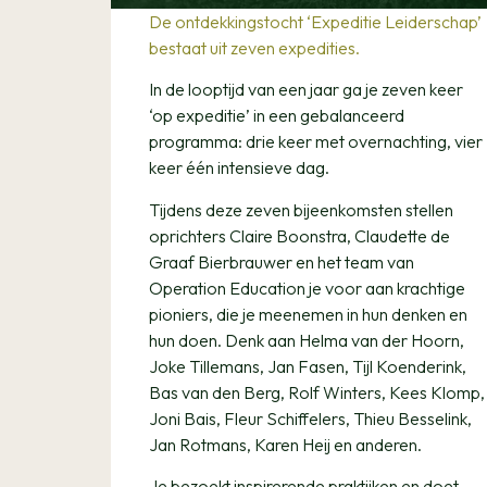
De ontdekkingstocht ‘Expeditie Leiderschap’
bestaat uit zeven expedities.
In de looptijd van een jaar ga je zeven keer
‘op expeditie’ in een gebalanceerd
programma: drie keer met overnachting, vier
keer één intensieve dag.
Tijdens deze zeven bijeenkomsten stellen
oprichters Claire Boonstra, Claudette de
Graaf Bierbrauwer en het team van
Operation Education je voor aan krachtige
pioniers, die je meenemen in hun denken en
hun doen. Denk aan Helma van der Hoorn,
Joke Tillemans, Jan Fasen, Tijl Koenderink,
Bas van den Berg, Rolf Winters, Kees Klomp,
Joni Bais, Fleur Schiffelers, Thieu Besselink,
Jan Rotmans, Karen Heij en anderen.
Je bezoekt inspirerende praktijken en doet