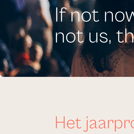
If not no
not us, 
Het jaarp