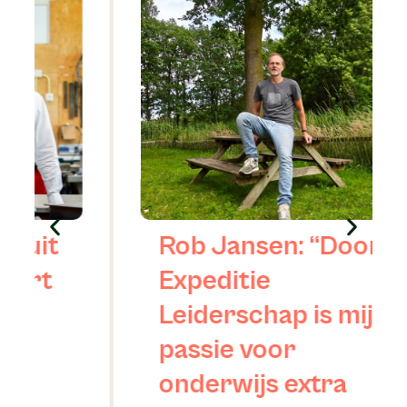
Rob Jansen: “Door
Expeditie
Leiderschap is mijn
passie voor
onderwijs extra