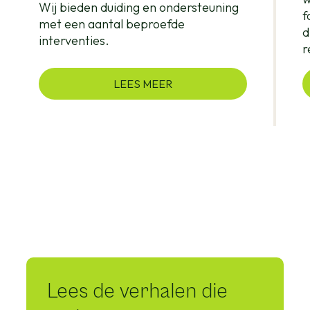
Wij bieden duiding en ondersteuning
f
met een aantal beproefde
d
interventies.
r
LEES MEER
Lees de verhalen die