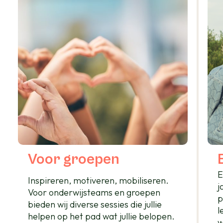
Voor groepen
E
Inspireren, motiveren, mobiliseren.
j
Voor onderwijsteams en groepen
p
bieden wij diverse sessies die jullie
l
helpen op het pad wat jullie belopen.
w