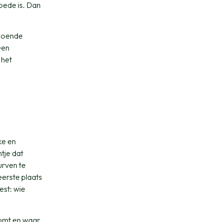
goede is. Dan
ldoende
een
 het
ke en
tje dat
urven te
eerste plaats
est: wie
komt en waar