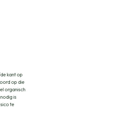
lfde kant op
woord op die
eel organisch
nodig is
sico te