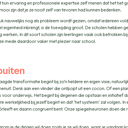
t hun ervaring en professionele expertise zelf menen dat het het 
mooi zijn dat je ze nooit zelf van tevoren had kunnen bedenken.
ruk nauwelijks nog als probleem wordt gezien, omdat iedereen vo
 eigenheid inbrengt, is de toewijding groot. De scholen hebben g
werken. In dit soort scholen zijn leerlingen vaak ook betrokken bij
ze mede daardoor vaker met plezier naar school.
buiten
laagde transformatie begint bij zo’n heldere en eigen visie; natuurlij
enuit. Denk aan een vlinder die ontpopt uit een cocon. Of een plan
voor onderwijs. Het begint bij degenen die opstaan en initiatief d
 werkelijkheid bij jezelf begint en dat ‘het systeem’ zal volgen. In 
 vóórleeft en daarin congruent bent. Onze spiegelneuronen doen de r
rom je de dingen wil doen zoals je ze wil doen, waar je vandaan 