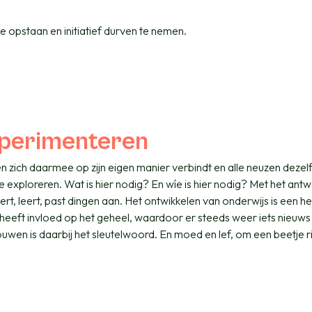
e opstaan en initiatief durven te nemen.
xperimenteren
reen zich daarmee op zijn eigen manier verbindt en alle neuzen deze
ie exploreren. Wat is hier nodig? En wíe is hier nodig? Met het ant
t, leert, past dingen aan. Het ontwikkelen van onderwijs is een h
 heeft invloed op het geheel, waardoor er steeds weer iets nieuws 
uwen is daarbij het sleutelwoord. En moed en lef, om een beetje ri