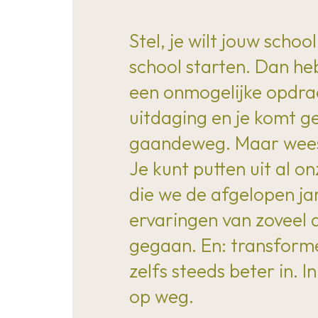
Stel, je wilt jouw scho
school starten. Dan heb
een onmogelijke opdrac
uitdaging en je komt g
gaandeweg. Maar wees g
Je kunt putten uit al o
die we de afgelopen ja
ervaringen van zoveel a
gegaan. En: transforme
zelfs steeds beter in. I
op weg.