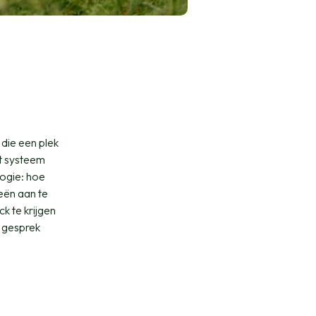
 die een plek
et systeem
logie: hoe
eën aan te
k te krijgen
n gesprek