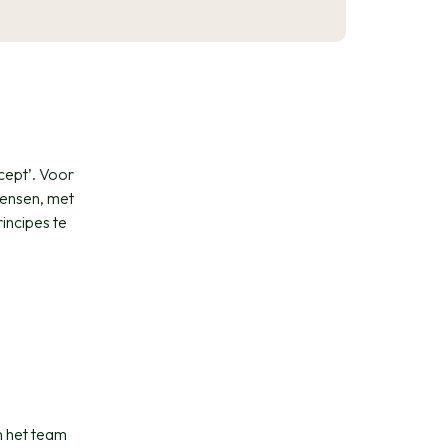
ncept’. Voor
mensen, met
rincipes te
 het team