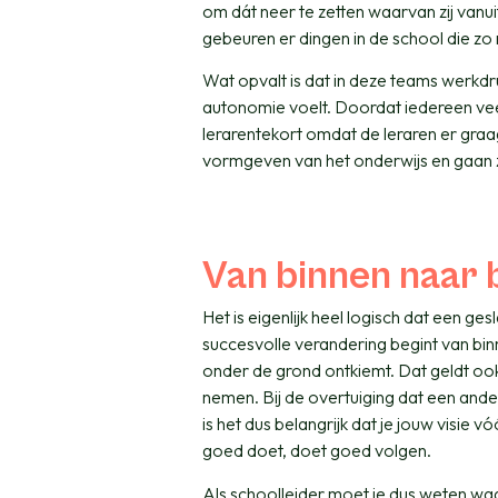
om dát neer te zetten waarvan zij vanui
gebeuren er dingen in de school die zo 
Wat opvalt is dat in deze teams werkd
autonomie voelt. Doordat iedereen veel
lerarentekort omdat de leraren er graag 
vormgeven van het onderwijs en gaan 
Van binnen naar 
Het is eigenlijk heel logisch dat een ges
succesvolle verandering begint van binn
onder de grond ontkiemt. Dat geldt ook 
nemen. Bij de overtuiging dat een andere
is het dus belangrijk dat je jouw visie
goed doet, doet goed volgen.
Als schoolleider moet je dus weten waa