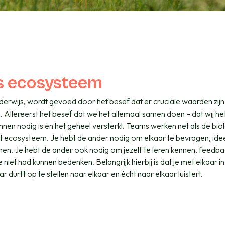
s ecosysteem
derwijs, wordt gevoed door het besef dat er cruciale waarden zijn
s. Allereerst het besef dat we het allemaal samen doen – dat wij h
innen nodig is én het geheel versterkt. Teams werken net als de bio
 het ecosysteem. Je hebt de ander nodig om elkaar te bevragen, ide
en. Je hebt de ander ook nodig om jezelf te leren kennen, feedbac
e niet had kunnen bedenken. Belangrijk hierbij is dat je met elkaar i
ar durft op te stellen naar elkaar en écht naar elkaar luistert.