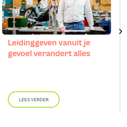
Rob Jansen: “Door
Expeditie Leiderschap is
mijn passie voor
onderwijs extra
aangewakkerd”
LEES VERDER