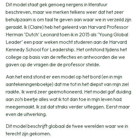
Dit model staat gek genoeg nergens in literatuur
beschreven, maar we merken telkens weer dat het zeer
behulpzaam is om taal te geven aan waar we in verzeild zijn
geraakt. Ik (Claire) heb het geleerd van Harvard Professor
Herman ‘Dutch’ Leonard toen ik in 2015 als ‘Young Global
Leader’ een paar weken mocht studeren aan de Harvard
Kennedy School for Leadership. Het ontstond tijdens het
college op basis van de reflecties en antwoorden die we
gaven op de vragen die de professor stelde.
Aan het eind stond er een model op het bord (en in mijn
aantekeningenboekje) dat me tot in het diepst van mijn ziel
raakte. Ik werd zeer geëmotioneerd. Het model gaf duiding
aan zo’n beetje alles wat ik tot dan toe in mijn leven had
meegemaakt. Ik zal dat straks verder uitleggen. Eerst maar
even de uitwerking.
Dit model beschrijft globaal de twee werelden waar we in
terecht zijn gekomen.