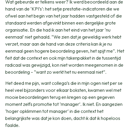
Wat gebeurde er telkens weer? Ik werd beoordeeld aan de
hand van de ‘KPI’s’: het setje prestatie-indicatoren die we
ofwel aan het begin van het jaar hadden vastgesteld of die
standaard werden afgevinkt binnen een dergelijke grote
organisatie. En die had ik aan het eind van het jaar ‘nu
eenmaal’ niet gehaald. “We zien dat je geweldig werk hebt
verzet, maar aan de hand van deze criteria kan ik je nu
eenmaal geen hogere beoordeling geven, het spijt me”. Het
feit dat de context en ook mijn takenpakket in de tussentijd
radicaal was gewijzigd, kon niet worden meegenomen in de
beoordeling – “want zo werkt het nu eenmaal niet”.
Het deed me pijn, want collega’s die in mijn ogen niet per se
heel veel bijzonders voor elkaar boksten, kwamen wel met
mooie beoordelingen terug en kregen op een gegeven
moment zelfs promotie tot ‘manager’. Ik niet. En aangezien
‘hoger opklimmen tot manager’ in die context het
belangrijkste was dat je kon doen, dacht ik dat ik hopeloos
faalde.