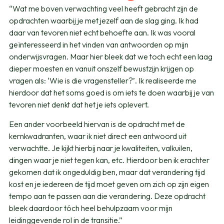
“Wat me boven verwachting veel heeft gebracht zijn de
opdrachten waarbij je met jezelf aan de slag ging. Ik had
daar van tevoren niet echt behoefte aan. Ik was vooral
geïnteresseerd in het vinden van antwoorden op mijn
onderwijsvragen. Maar hier bleek dat we toch echt een laag
dieper moesten en vanuit onszelf bewustzijn krijgen op
vragen als: ‘Wie is die vragensteller?’. Ik realiseerde me
hierdoor dat het soms goed is om iets te doen waarbij je van
tevoren niet denkt dat het je iets oplevert.
Een ander voorbeeld hiervan is de opdracht met de
kernkwadranten, waar ik niet direct een antwoord uit
verwachtte. Je kijkt hierbij naar je kwaliteiten, valkuilen,
dingen waar je niet tegen kan, etc. Hierdoor ben ik erachter
gekomen dat ik ongeduldig ben, maar dat verandering tijd
kost en je iedereen de tijd moet geven om zich op zijn eigen
tempo aan te passen aan die verandering. Deze opdracht
bleek daardoor tóch heel behulpzaam voor mijn
leidinggevende rol in de transitie.”