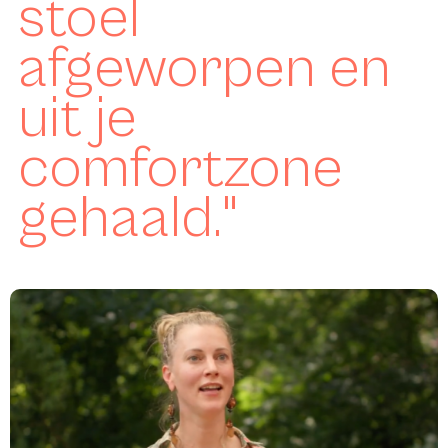
stoel
afgeworpen en
uit je
comfortzone
gehaald."